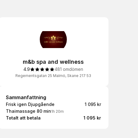
m&b spa and wellness
4.9
481 omdömen
Regementsgatan 25 Malmö, Skane 217 53
Sammanfattning
Sammanfattning
Frisk igen Djupgående
1 095 kr
Thaimassage 80 min
1h 20m
Totalt att betala
1 095 kr