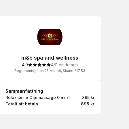
m&b spa and wellness
4.9
481 omdömen
Regementsgatan 25 Malmö, Skane 217 53
Sammanfattning
Sammanfattning
Relax smile Oljemassage 0 min
895 kr
1h
Totalt att betala
895 kr