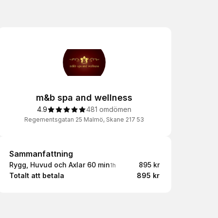
m&b spa and wellness
4.9
481 omdömen
Regementsgatan 25 Malmö, Skane 217 53
Sammanfattning
Sammanfattning
Rygg, Huvud och Axlar 60 min
895 kr
1h
Totalt att betala
895 kr